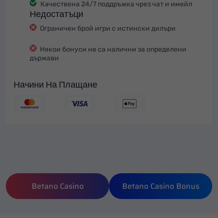
Качествена 24/7 поддръжка чрез чат и имейл
Недостатъци
Ограничен брой игри с истински дилъри
Някои бонуси не са налични за определени
държави
Начини На Плащане
Betano Casino
Betano Casino Bonus