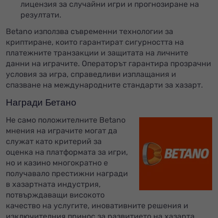
лицензия за случайни игри и прогнозиране на
резултати.
Betano използва съвременни технологии за
криптиране, които гарантират сигурността на
платежните транзакции и защитата на личните
данни на играчите. Операторът гарантира прозрачни
условия за игра, справедливи изплащания и
спазване на международните стандарти за хазарт.
Награди Бетано
Не само положителните Betano
мнения на играчите могат да
служат като критерий за
оценка на платформата за игри,
но и казино многократно е
получавало престижни награди
в хазартната индустрия,
потвърждаващи високото
качество на услугите, иновативните решения и
изключителния принос за развитието на хазарта.