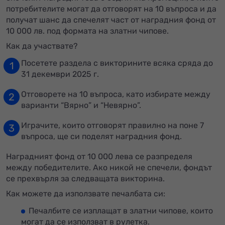
потребителите могат да отговорят на 10 въпроса и да
получат шанс да спечелят част от наградния фонд от
10 000 лв. под формата на златни чипове.
Как да участвате?
Посетете раздела с викторините всяка сряда до
31 декември 2025 г.
Отговорете на 10 въпроса, като избирате между
варианти “Вярно” и “Невярно”.
Играчите, които отговорят правилно на поне 7
въпроса, ще си поделят наградния фонд.
Наградният фонд от 10 000 лева се разпределя
между победителите. Ако никой не спечели, фондът
се прехвърля за следващата викторина.
Как можете да използвате печалбата си:
Печалбите се изплащат в златни чипове, които
могат да се използват в рулетка.