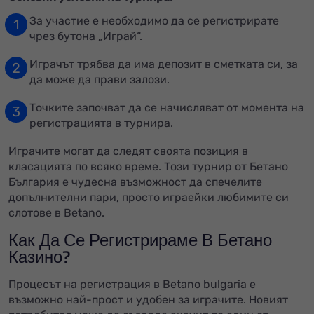
За участие е необходимо да се регистрирате
чрез бутона „Играй“.
Играчът трябва да има депозит в сметката си, за
да може да прави залози.
Точките започват да се начисляват от момента на
регистрацията в турнира.
Играчите могат да следят своята позиция в
класацията по всяко време. Този турнир от Бетано
България е чудесна възможност да спечелите
допълнителни пари, просто играейки любимите си
слотове в Betano.
Как Да Се Регистрираме В Бетано
Казино?
Процесът на регистрация в Betano bulgaria е
възможно най-прост и удобен за играчите. Новият