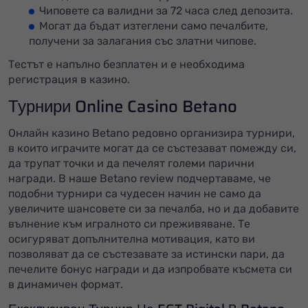
Чиповете са валидни за 72 часа след депозита.
Могат да бъдат изтеглени само печалбите,
получени за залагания със златни чипове.
Тестът е напълно безплатен и е необходима
регистрация в казино.
Турнири Online Casino Betano
Онлайн казино Betano редовно организира турнири,
в които играчите могат да се състезават помежду си,
да трупат точки и да печелят големи парични
награди. В наше Betano review подчертаваме, че
подобни турнири са чудесен начин не само да
увеличите шансовете си за печалба, но и да добавите
вълнение към игралното си преживяване. Те
осигуряват допълнителна мотивация, като ви
позволяват да се състезавате за истински пари, да
печелите бонус награди и да изпробвате късмета си
в динамичен формат.