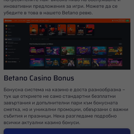
иновативни предложения за игри. Можете да се
убедите в това в нашето Betano ревю.
Betano Casino Bonus
Бонусна система на казино е доста разнообразна –
тук ще откриете не само стандартни безплатни
завъртания и допълнителни пари към бонусната
сметка, но и уникални промоции, обвързани с важни
събития и празници. Нека разгледаме подробно
всички актуални казино бонуси.