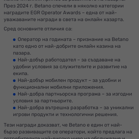
През 2024 г. Betano спечели в няколко категории
наградите EGR Operator Awards – една от най-
уважаваните награди в света на онлайн хазарта.
Сред основните отличия са:
Оператор на годината – признание на Betano
като едно от най-добрите онлайн казина на
пазара.
Най-добър работодател – за създаване на
удобни условия за служителите и развитие на
екипа.
Най-добър мобилен продукт – за удобни и
функционални мобилни приложения.
Най-добра партньорска програма – за изгодни
условия за партньорите.
Най-добра вътрешна разработка – за уникални
игрови продукти и технологични решения.
Тези награди доказват, че Betano е един от най-
бързо развиващите се оператори, който предлага на
потребителите най-високо ниво на обслужване и