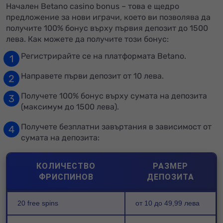
Начален Betano casino bonus – това е щедро
предложение за нови играчи, което ви позволява да
получите 100% бонус върху първия депозит до 1500
лева. Как можете да получите този бонус:
Регистрирайте се на платформата Betano.
Направете първи депозит от 10 лева.
Получете 100% бонус върху сумата на депозита
(максимум до 1500 лева).
Получете безплатни завъртания в зависимост от
сумата на депозита:
КОЛИЧЕСТВО
РАЗМЕР
ФРИСПИНОВ
ДЕПОЗИТА
20 free spins
от 10 до 49,99 лева