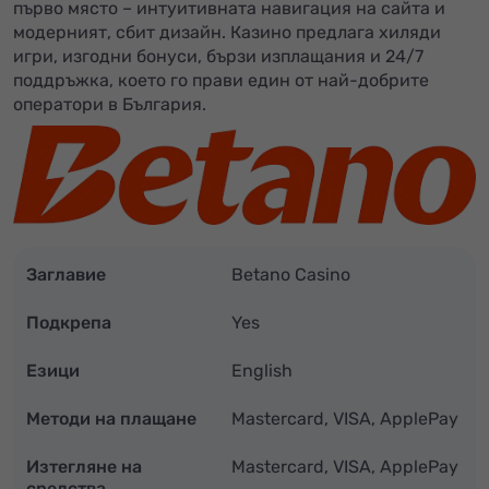
първо място – интуитивната навигация на сайта и
модерният, сбит дизайн. Казино предлага хиляди
игри, изгодни бонуси, бързи изплащания и 24/7
поддръжка, което го прави един от най-добрите
оператори в България.
Заглавие
Betano Casino
Подкрепа
Yes
Езици
English
Методи на плащане
Mastercard, VISA, ApplePay
Изтегляне на
Mastercard, VISA, ApplePay
средства