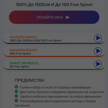
100% До 1500лв И До 150 Free Spins!
Играйте сега
НАЧАЛЕН БОНУС
100% До 1500лв И До 150 Free Spins!
НАЧАЛЕН БОНУС
200 Free Spins!
SMART PAYMENTS
50 Free Spins!
ПРЕДИМСТВА
Голям избор от игри от водещи провайдъри
Достъпни бонуси и редовни промоции за играчите
Удобно мобилно приложение за игра в движение
Разнообразни разплащателни методи с бързи
тегления