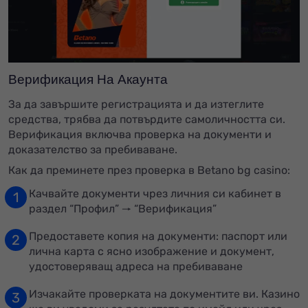
Верификация На Акаунта
За да завършите регистрацията и да изтеглите
средства, трябва да потвърдите самоличността си.
Верификация включва проверка на документи и
доказателство за пребиваване.
Как да преминете през проверка в Betano bg casino:
Качвайте документи чрез личния си кабинет в
раздел “Профил” → “Верификация”
Предоставете копия на документи: паспорт или
лична карта с ясно изображение и документ,
удостоверяващ адреса на пребиваване
Изчакайте проверката на документите ви. Казино