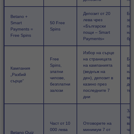
Депозит от 20
Без
Betano +
лева чрез
за 
Smart
50 Free
«Български
печ
Payments =
Spins
пощи – Smart
нач
Free Spins
Payments»
бро
Избор на сърце
Free
на страницата
Без
Spins,
на кампанията
за 
Кампания
златни
(веднъж на
наг
„Разбий
чипове,
ден), депозит в
вед
сърце“
безплатни
казино през
дос
залози
последните 7
тег
дни
Зла
чип
Част от 10
Отговорете на
вал
000 лева
минимум 7 от
час
Betano Quiz