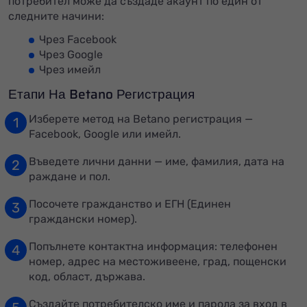
потребител може да създаде акаунт по един от
следните начини:
Чрез Facebook
Чрез Google
Чрез имейл
Етапи На Betano Регистрация
Изберете метод на Betano регистрация —
Facebook, Google или имейл.
Въведете лични данни — име, фамилия, дата на
раждане и пол.
Посочете гражданство и ЕГН (Единен
граждански номер).
Попълнете контактна информация: телефонен
номер, адрес на местоживеене, град, пощенски
код, област, държава.
Създайте потребителско име и парола за вход в