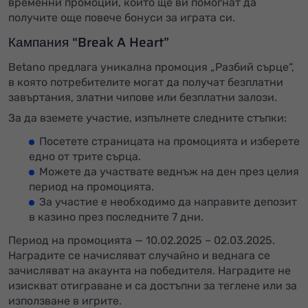
временни промоции, които ще ви помогнат да
получите още повече бонуси за играта си.
Кампания “Break A Heart”
Betano предлага уникална промоция „Разбий сърце“,
в която потребителите могат да получат безплатни
завъртания, златни чипове или безплатни залози.
За да вземете участие, изпълнете следните стъпки:
Посетете страницата на промоцията и изберете
едно от трите сърца.
Можете да участвате веднъж на ден през целия
период на промоцията.
За участие е необходимо да направите депозит
в казино през последните 7 дни.
Период на промоцията — 10.02.2025 – 02.03.2025.
Наградите се начисляват случайно и веднага се
зачисляват на акаунта на победителя. Наградите не
изискват отиграване и са достъпни за теглене или за
използване в игрите.