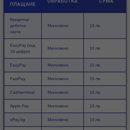
ОБРАБОТКА
СУМА
ПЛАЩАНЕ
Кредитна/
дебитна
Мигновено
10 лв
карта
EasyPay (код
Мигновено
10 лв
10 цифри)
EasyPay
Мигновено
10 лв
FastPay
Мигновено
10 лв
Cashterminal
Мигновено
10 лв
Apple Pay
Мигновено
10 лв
ePay.bg
Мигновено
10 лв