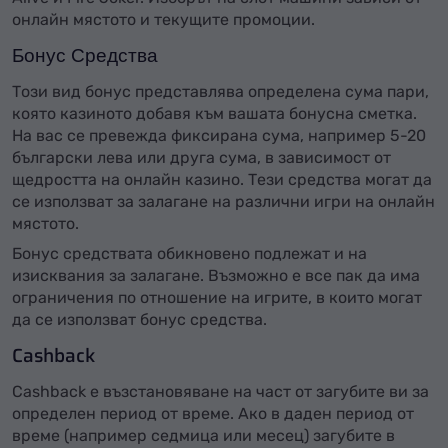
онлайн мястото и текущите промоции.
Бонус Средства
Този вид бонус представлява определена сума пари,
която казиното добавя към вашата бонусна сметка.
На вас се превежда фиксирана сума, например 5-20
български лева или друга сума, в зависимост от
щедростта на онлайн казино. Тези средства могат да
се използват за залагане на различни игри на онлайн
мястото.
Бонус средствата обикновено подлежат и на
изисквания за залагане. Възможно е все пак да има
ограничения по отношение на игрите, в които могат
да се използват бонус средства.
Cashback
Cashback е възстановяване на част от загубите ви за
определен период от време. Ако в даден период от
време (например седмица или месец) загубите в