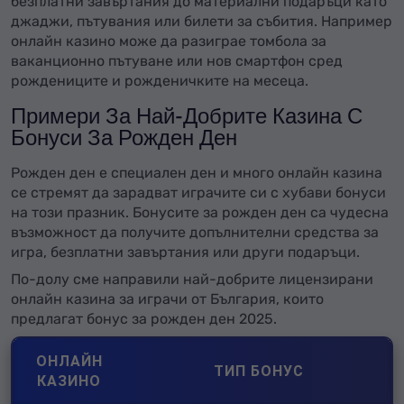
безплатни завъртания до материални подаръци като
джаджи, пътувания или билети за събития. Например
онлайн казино може да разиграе томбола за
ваканционно пътуване или нов смартфон сред
рождениците и рожденичките на месеца.
Примери За Най-Добрите Казина С
Бонуси За Рожден Ден
Рожден ден е специален ден и много онлайн казина
се стремят да зарадват играчите си с хубави бонуси
на този празник. Бонусите за рожден ден са чудесна
възможност да получите допълнителни средства за
игра, безплатни завъртания или други подаръци.
По-долу сме направили най-добрите лицензирани
онлайн казина за играчи от България, които
предлагат бонус за рожден ден 2025.
ОНЛАЙН
ТИП БОНУС
КАЗИНО