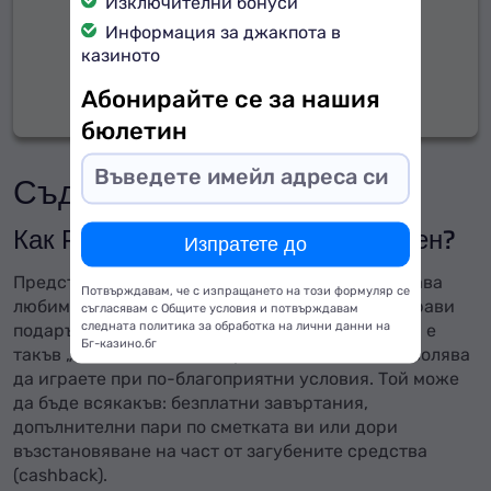
Изключителни бонуси
на ограничение на депозита
Турнири с наградни фондове до
Информация за джакпота в
€50 000
Вземете бонус
казиното
Поддържат се крипто плащания
VIP програма с кешбек до 12%
Абонирайте се за нашия
Прочетете прегледа
бюлетин
Съдържание
Как Работи Бонусът За Рожден Ден?
Изпратете до
Представете си, че е вашият рожден ден и тогава
Потвърждавам, че с изпращането на този формуляр се
любимото ви лицензирано онлайн казино ви прави
съгласявам с Общите условия и потвърждавам
следната политика за обработка на лични данни на
подарък – ето какво представлява бонусът. Той е
Бг-казино.бг
такъв „плюс“ към вашия празник, който ви позволява
да играете при по-благоприятни условия. Той може
да бъде всякакъв: безплатни завъртания,
допълнителни пари по сметката ви или дори
възстановяване на част от загубените средства
(cashback).