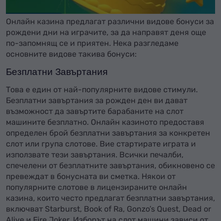
Онлайн казина предлагат различни видове бонуси за
рождени дни на играчите, за да направят деня още
по-запомнящ се и приятен. Нека разгледаме
основните видове такива бонуси:
Безплатни Завъртания
Това е един от най-популярните видове стимули.
Безплатни завъртания за рожден ден ви дават
възможност да завъртите барабаните на слот
машините безплатно. Онлайн казиното предоставя
определен брой безплатни завъртания за конкретен
слот или група слотове. Вие стартирате играта и
използвате тези завъртания. Всички печалби,
спечелени от безплатните завъртания, обикновено се
превеждат в бонусната ви сметка. Някои от
популярните слотове в лицензираните онлайн
казина, които често предлагат безплатни завъртания,
включват Starburst, Book of Ra, Gonzo’s Quest, Dead or
Alive и Fire Joker. Изборът на слот машини зависи от