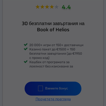
4.4
30 безплатни завъртания на
Book of Helios
20 000+ игри от 150+ доставчици
Казино пакет до €1500 + 150
безплатни завъртания (до €1950
с промо код)
Кешбек от програмата за
лоялност без изискване за
превъртане
MegaGames: залозите се броят
двойно спрямо изискванията за
превъртане
Дневни печалби и награди:
Вземете бонус
награден фонд от €4,5 милиона
Прочетете прегледа