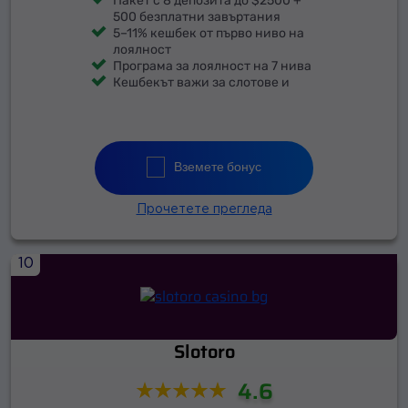
Пакет с 8 депозита до $2500 +
500 безплатни завъртания
5–11% кешбек от първо ниво на
лоялност
Програма за лоялност на 7 нива
Кешбекът важи за слотове и
казино на живо
Лиценз за електронни игри на
Кюрасао от 2016 г.
Мобилно приложение за Android
и iOS
Вземете бонус
Прочетете прегледа
10
Slotoro
4.6