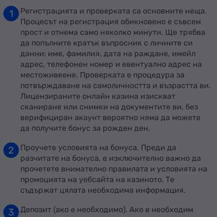
Регистрацията и проверката са основните неща.
Процесът на регистрация обикновено е съвсем
прост и отнема само няколко минути. Ще трябва
да попълните кратък въпросник с личните си
данни: име, фамилия, дата на раждане, имейл
адрес, телефонен номер и евентуално адрес на
местоживеене. Проверката е процедура за
потвърждаване на самоличността и възрастта ви.
Лицензираните онлайн казина изискват
сканиране или снимки на документите ви. без
верифициран акаунт вероятно няма да можете
да получите бонус за рожден ден.
Проучете условията на бонуса. Преди да
разчитате на бонуса, е изключително важно да
прочетете внимателно правилата и условията на
промоцията на уебсайта на казиното. Те
съдържат цялата необходима информация.
Депозит (ако е необходимо). Ако е необходим