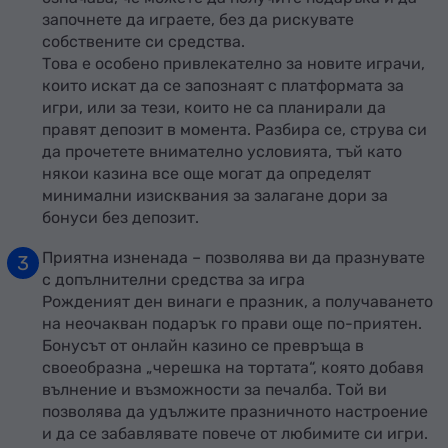
започнете да играете, без да рискувате
собствените си средства.
Това е особено привлекателно за новите играчи,
които искат да се запознаят с платформата за
игри, или за тези, които не са планирали да
правят депозит в момента. Разбира се, струва си
да прочетете внимателно условията, тъй като
някои казина все още могат да определят
минимални изисквания за залагане дори за
бонуси без депозит.
Приятна изненада – позволява ви да празнувате
с допълнителни средства за игра
Рожденият ден винаги е празник, а получаването
на неочакван подарък го прави още по-приятен.
Бонусът от онлайн казино се превръща в
своеобразна „черешка на тортата“, която добавя
вълнение и възможности за печалба. Той ви
позволява да удължите празничното настроение
и да се забавлявате повече от любимите си игри.