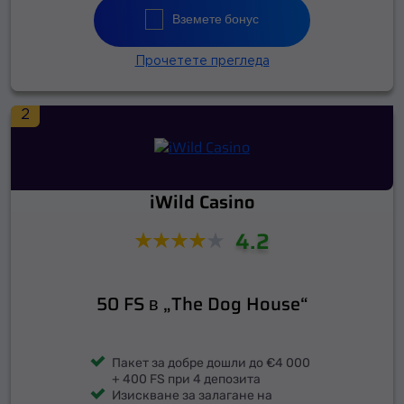
език
Изплащания на криптовалути в
Вземете бонус
рамките на часове
Прочетете прегледа
2
iWild Casino
4.2
50 FS в „The Dog House“
Пакет за добре дошли до €4 000
+ 400 FS при 4 депозита
Изискване за залагане на