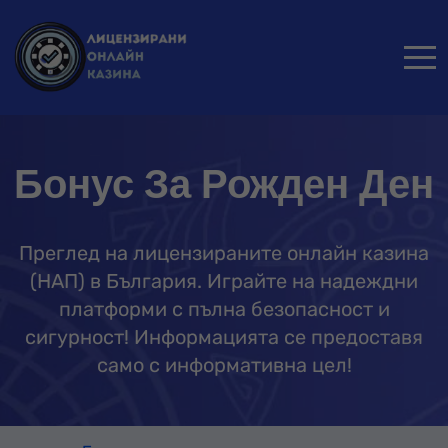
Бонус За Рожден Ден
Преглед на лицензираните онлайн казина
(НАП) в България. Играйте на надеждни
платформи с пълна безопасност и
сигурност! Информацията се предоставя
само с информативна цел!