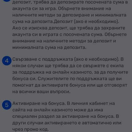
депозит, трябва да депозирате посочената сума в
акаунта си за игра. Обърнете внимание на
наличните методи за депозиране и минималната
сума на депозита.Депозит (ако е необходимо).
Ако се изисква депозит, ще трябва да захраните
акаунта си в играта с посочената сума. Обърнете
внимание на наличните методи за депозит и
минималната сума на депозита.
Свързване с поддръжката (ако е необходимо). В
някои случаи ще трябва да се свържете с екипа
за поддръжка на онлайн казиното, за да получите
бонуса си. Служителите по поддръжката ще ви
помогнат да активирате бонуса или ще отговорят
на всички ваши въпроси.
Активиране на бонуса. В личния кабинет на
сайта на онлайн казиното може да има
специален раздел за активиране на бонуса. В
други случаи активирането е автоматично или
чрез промо код.