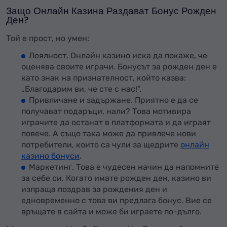
Защо Онлайн Казина Раздават Бонус Рожден
Ден?
Той е прост, но умен:
Лоялност. Онлайн казино иска да покаже, че
оценява своите играчи. Бонусът за рожден ден е
като знак на признателност, който казва:
„Благодарим ви, че сте с нас!“.
Привличане и задържане. Приятно е да се
получават подаръци, нали? Това мотивира
играчите да останат в платформата и да играят
повече. А също така може да привлече нови
потребители, които са чули за щедрите
онлайн
казино бонуси
.
Маркетинг. Това е чудесен начин да напомните
за себе си. Когато имате рожден ден, казино ви
изпраща поздрав за рождения ден и
едновременно с това ви предлага бонус. Вие се
връщате в сайта и може би играете по-дълго.