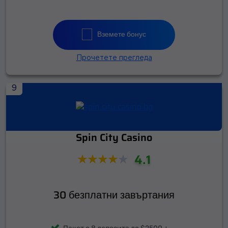
Над 4500 игри от над 100
доставчици
Friday Highroller: 111% до €3000
9 нива на програма за лоялност
Вземете бонус
Прочетете прегледа
9
Spin City Casino
4.1
30 безплатни завъртания