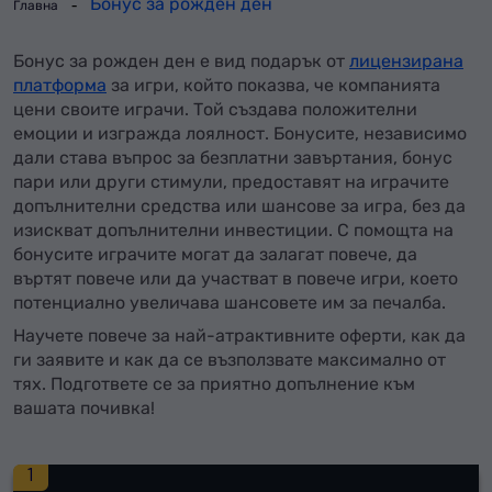
Бонус за рожден ден
-
Главна
Бонус за рожден ден е вид подарък от
лицензирана
платформа
за игри, който показва, че компанията
цени своите играчи. Той създава положителни
емоции и изгражда лоялност. Бонусите, независимо
дали става въпрос за безплатни завъртания, бонус
пари или други стимули, предоставят на играчите
допълнителни средства или шансове за игра, без да
изискват допълнителни инвестиции. С помощта на
бонусите играчите могат да залагат повече, да
въртят повече или да участват в повече игри, което
потенциално увеличава шансовете им за печалба.
Научете повече за най-атрактивните оферти, как да
ги заявите и как да се възползвате максимално от
тях. Подгответе се за приятно допълнение към
вашата почивка!
1