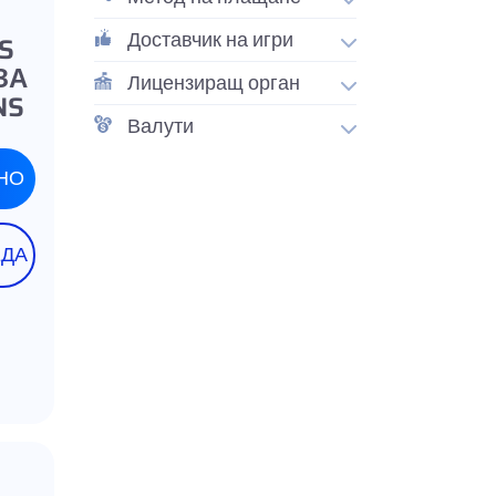
Доставчик на игри
S
ЗА
Лицензиращ орган
NS
Валути
НО
ЕДА