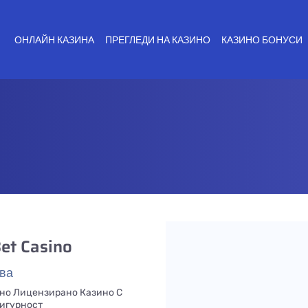
ОНЛАЙН КАЗИНА
ПРЕГЛЕДИ НА КАЗИНО
КАЗИНО БОНУСИ
et Casino
ва
но Лицензирано Казино С
игурност