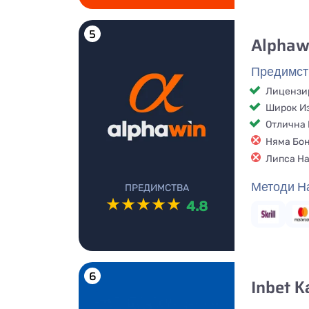
5
Абон
Alphaw
бюл
Предимст
Лицензи
Широк Из
Потвържда
Отлична
с Общите 
на лични 
Няма Бон
Липса Н
Методи Н
ПРЕДИМСТВА
4.8
6
Inbet 