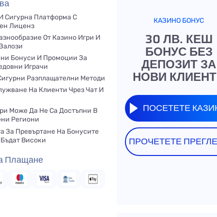
ва
И Сигурна Платформа С
КАЗИНО БОНУС
ен Лиценз
30 ЛВ. КЕШ
азнообразие От Казино Игри И
Залози
БОНУС БЕЗ
ни Бонуси И Промоции За
ДЕПОЗИТ ЗА
едовни Играчи
НОВИ КЛИЕН
Сигурни Разплащателни Методи
лужване На Клиенти Чрез Чат И
ПОСЕТЕТЕ КАЗИ
ри Може Да Не Са Достъпни В
ени Региони
а За Превъртане На Бонусите
ПРОЧЕТЕТЕ ПРЕГЛ
 Бъдат Високи
а Плащане