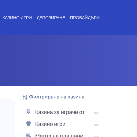
КАЗИНО ИГРИ
ДЕПОЗИРАНЕ
ПРОВАЙДЪРИ
Филтриране на казина
Казина за играчи от
Казино игри
Метод на плащане