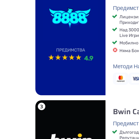
Предимст
Лицензия
Приходи
Над 3000
Live Игри
Мобилно 
ПРЕДИМСТВА
Няма Бон
4.9
Методи Н
3
Bwin C
Предимст
Дългогод
Репутаци