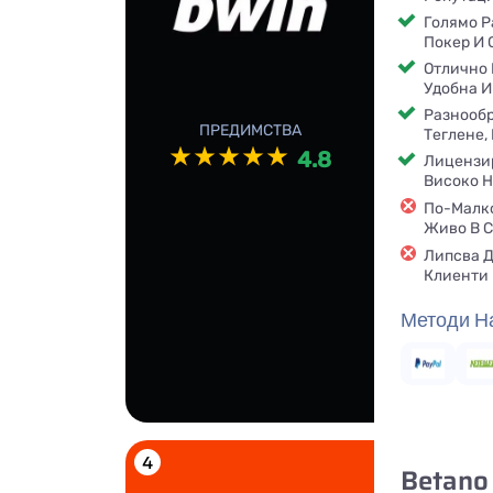
Голямо Р
Покер И 
Отлично
Удобна И
Разнообр
ПРЕДИМСТВА
Теглене,
4.8
Лицензир
Високо Н
По-Малко
Живо В С
Липсва 
Клиенти
Методи Н
4
Betano