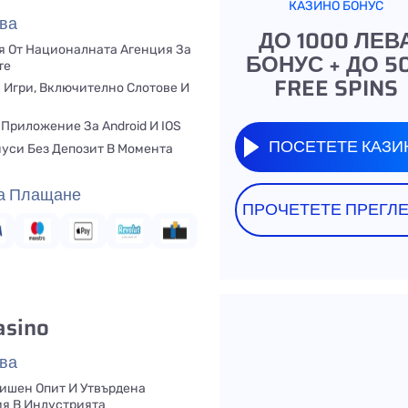
КАЗИНО БОНУС
ва
ДО 1000 ЛЕВ
 От Националната Агенция За
БОНУС + ДО 5
те
FREE SPINS
 Игри, Включително Слотове И
Приложение За Android И IOS
ПОСЕТЕТЕ КАЗИ
уси Без Депозит В Момента
а Плащане
ПРОЧЕТЕТЕ ПРЕГЛ
asino
ва
ишен Опит И Утвърдена
я В Индустрията