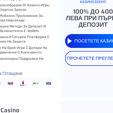
КАЗИНО БОНУС
азнообразие От Казино Игри,
100% ДО 400
Спортни Залози
ЛЕВА ПРИ ПЪР
 Мобилно Приложение За
гра Навсякъде
ДЕПОЗИТ
азни Методи За Депозит И
 Включително E-Wallets
ана И Сигурна Платформа С
ПОСЕТЕТЕ КАЗИ
иво На Защита
 На Брой Игри С Дилъри На
равнение С Конкуренти
ПРОЧЕТЕТЕ ПРЕГЛ
Денонощна Поддръжка На
а Плащане
 Casino