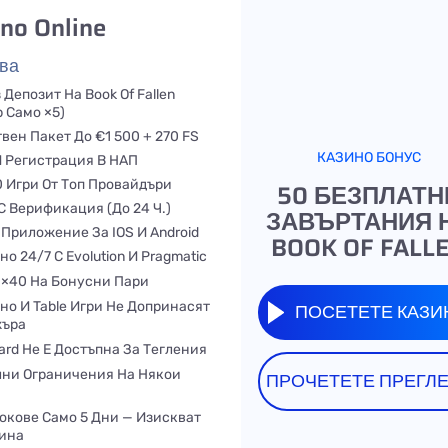
ino Online
ва
 Депозит На Book Of Fallen
 Само ×5)
вен Пакет До €1 500 + 270 FS
КАЗИНО БОНУС
 Регистрация В НАП
0 Игри От Топ Провайдъри
50 БЕЗПЛАТН
C Верификация (до 24 Ч.)
ЗАВЪРТАНИЯ 
Приложение За IOS И Android
BOOK OF FALL
но 24/7 С Evolution И Pragmatic
×40 На Бонусни Пари
ино И Table Игри Не Допринасят
ПОСЕТЕТЕ КАЗИ
жъра
ard Не Е Достъпна За Тегления
ни Ограничения На Някои
ПРОЧЕТЕТЕ ПРЕГЛ
окове Само 5 Дни — Изискват
ина